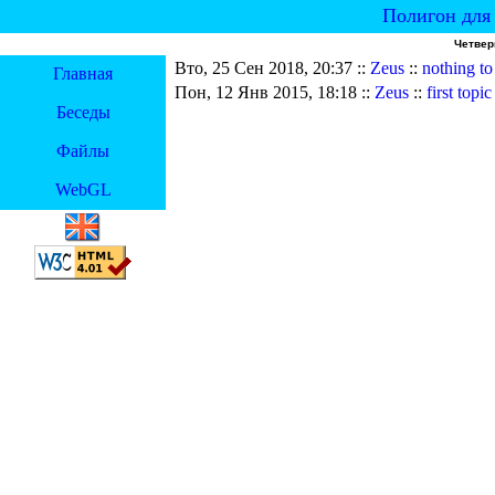
Полигон для 
Четверг
Вто, 25 Сен 2018, 20:37 ::
Zeus
::
nothing to
Главная
Пон, 12 Янв 2015, 18:18 ::
Zeus
::
first topic
Беседы
Файлы
WebGL